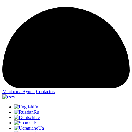
Mi oficina
Ayuda
Contactos
es
En
Ru
De
Es
Ua