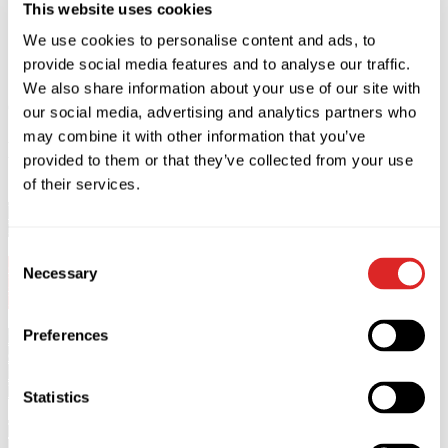
This website uses cookies
We use cookies to personalise content and ads, to
provide social media features and to analyse our traffic.
We also share information about your use of our site with
Comprar
CERRAR
our social media, advertising and analytics partners who
may combine it with other information that you’ve
Descripción
provided to them or that they’ve collected from your use
of their services.
Valery Meladze actuará en Vilna el 6 de marzo de 2027 en
Pramogų arena.
Consent
5+
Necessary
Selection
Inicio 20:00.
Puertas
18:30.
Duración del concierto: 2 horas. Sin intermedio.
Preferences
*
Los espectadores
menores de 5 años no pueden asistir al
concierto.
*Los invitados menores de 18 años deben estar acompañados y
bajo la responsabilidad de adultos mayores de 18 años.
Statistics
Tras el brillante éxito y los conciertos multitudinarios con entradas
agotadas que Valery Meladze reunió durante la gira de aniversario