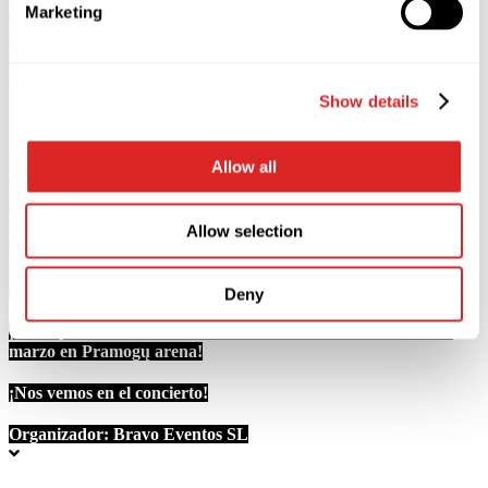
Marketing
de 2025, uno de los artistas más populares de la actualidad regresa a
los escenarios más prestigiosos del mundo con un programa de
conciertos completamente nuevo.
La gira 2026-2027 está llena de nuevas emociones, letras aún más
Show details
emotivas y cercanas al alma, no solo de los éxitos favoritos y
conocidos por millones, sino también de nuevas canciones. Estrenos
de nuevas composiciones, un espectáculo de luces de alta
tecnología, una atmósfera que ya se ha vuelto legendaria y, por
Allow all
supuesto, la voz única de Valery Meladze.
Su arte une generaciones, y sus canciones se reconocen desde las
primeras notas. Cada concierto del inigualable Valery Meladze es
Allow selection
una historia sincera aparte, durante la cual el artista se entrega al 100
%, cargando al público con una energía increíblemente poderosa y
fundiéndose con los espectadores.
Deny
¡No se pierda el evento más brillante de 2027 en
Vilna el 6 de
marzo en Pramogų arena
!
¡Nos vemos en el concierto!
Organizador:
Bravo Eventos SL