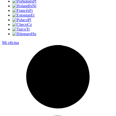
Pt
Nl
Fr
Et
Pl
Cz
Tr
Hu
Mi oficina