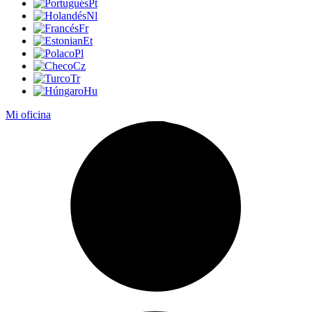
Pt
Nl
Fr
Et
Pl
Cz
Tr
Hu
Mi oficina