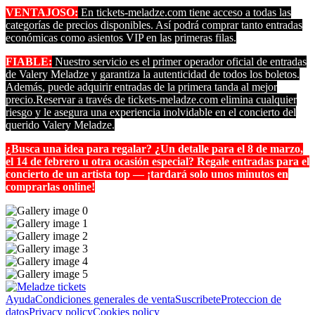
VENTAJOSO:
En tickets-meladze.com tiene acceso a todas las
categorías de precios disponibles. Así podrá comprar tanto entradas
económicas como asientos VIP en las primeras filas.
FIABLE:
Nuestro servicio es el primer operador oficial de entradas
de Valery Meladze y garantiza la autenticidad de todos los boletos.
Además, puede adquirir entradas de la primera tanda al mejor
precio.Reservar a través de tickets-meladze.com elimina cualquier
riesgo y le asegura una experiencia inolvidable en el concierto del
querido Valery Meladze.
¿Busca una idea para regalar? ¿Un detalle para el 8 de marzo,
el 14 de febrero u otra ocasión especial? Regale entradas para el
concierto de un artista top — ¡tardará solo unos minutos en
comprarlas online!
Ayuda
Condiciones generales de venta
Suscribete
Proteccion de
datos
Privacy policy
Cookies policy