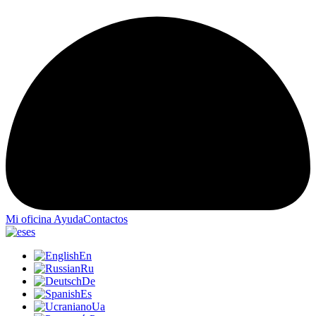
Mi oficina
Ayuda
Contactos
es
En
Ru
De
Es
Ua