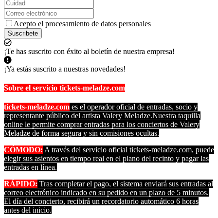
Acepto el procesamiento de datos personales
Suscribete
¡Te has suscrito con éxito al boletín de nuestra empresa!
¡Ya estás suscrito a nuestras novedades!
Sobre el servicio tickets-meladze.com
tickets-meladze.com
es el operador oficial de entradas, socio y
representante público del artista Valery Meladze.Nuestra taquilla
online le permite comprar entradas para los conciertos de Valery
Meladze de forma segura y sin comisiones ocultas.
CÓMODO:
A través del servicio oficial tickets-meladze.com, puede
elegir sus asientos en tiempo real en el plano del recinto y pagar las
entradas en línea.
RÁPIDO:
Tras completar el pago, el sistema enviará sus entradas al
correo electrónico indicado en su pedido en un plazo de 5 minutos.
El día del concierto, recibirá un recordatorio automático 6 horas
antes del inicio.