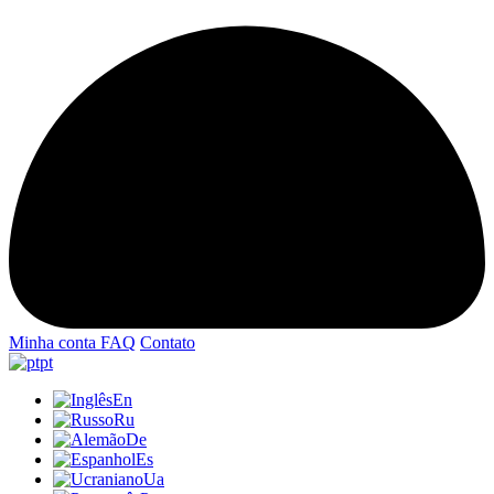
Minha conta
FAQ
Contato
pt
En
Ru
De
Es
Ua