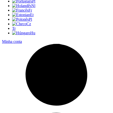
Pt
Nl
Fr
Et
Pl
Cz
Tr
Hu
Minha conta