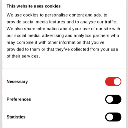
This website uses cookies
We use cookies to personalise content and ads, to
provide social media features and to analyse our traffic.
We also share information about your use of our site with
Comprar
Fechar
our social media, advertising and analytics partners who
may combine it with other information that you’ve
Descrição
provided to them or that they’ve collected from your use
of their services.
Valery Meladze irá atuar em Vilnius a 6 de março de 2027 na
Pramogų arena.
Consent
5+
Necessary
Show 20:00.
Doors
18:30.
Selection
Duração do concerto: 2 horas. Sem intervalo.
*
Espectadores
com menos de 5 anos não são admitidos no
Preferences
concerto.
*Convidados menores de 18 anos devem estar acompanhados e
sob a responsabilidade de adultos maiores de 18 anos.
Statistics
Após o brilhante sucesso e as salas esgotadas com milhares de