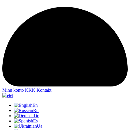
Minu konto
KKK
Kontakt
et
En
Ru
De
Es
Ua