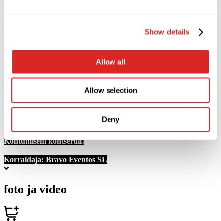
üks tänapäeva populaarsemaid artiste maailma kõige prestiižsematele
lavadele täiesti uue kontserdikavaga!
2026–2027 turnee on täidetud värskete emotsioonidega, veelgi
hingelähedasemate ja emotsionaalsemate tekstidega nii miljonitele
Show details
tuntud hittidest kui ka uutest lauludest. Uute lugude esmaettekanded,
kõrgtehnoloogiline valgusshow, juba legendaarseks saanud
atmosfäär ja loomulikult Valeri Meladze ainulaadne hääl.
Allow all
Tema looming ühendab põlvkondi ning laulud tuntakse ära juba
esimestest nootidest. Iga ainulaadse Valeri Meladze kontsert on
eraldi siiras lugu, mille jooksul artist annab endast 100%, laadides
Allow selection
publikut uskumatult võimsa energiaga ja sulandudes vaatajatesse.
Ärge jätke vahele 2027. aasta säravaimat sündmust
Vilniuses 6.
Deny
märtsil Pramogų arenas
!
Kohtumiseni kontserdil!
Korraldaja:
Bravo Eventos SL
foto ja video