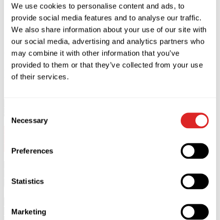
We use cookies to personalise content and ads, to
provide social media features and to analyse our traffic.
We also share information about your use of our site with
our social media, advertising and analytics partners who
Osta
Sulge
may combine it with other information that you’ve
provided to them or that they’ve collected from your use
Kirjeldus
of their services.
Valeri Meladze esineb Vilniuses 6. märtsil 2027 Pramogų
Consent
arenas.
Necessary
Selection
5+
Show 20:00.
Doors
18:30.
Kontserdi kestus 2 tundi. Vaheajata.
Preferences
*
Alla 5-aastased külastajad
kontserdile ei pääse.
*Alla 18-aastased külalised peavad viibima koos täiskasvanuga
Statistics
ning olema üle 18-aastase isiku vastutusel.
Pärast säravat edu ja mitmetuhandelisi väljamüüdud saale, mida
Valeri Meladze kogus oma 2025. aasta juubelituuri käigus, naaseb
Marketing