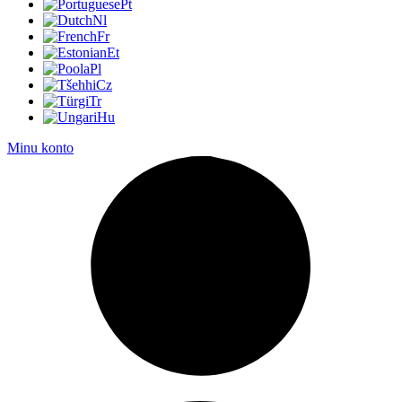
Pt
Nl
Fr
Et
Pl
Cz
Tr
Hu
Minu konto