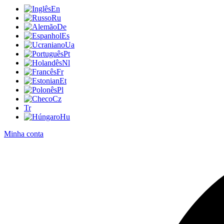
En
Ru
De
Es
Ua
Pt
Nl
Fr
Et
Pl
Cz
Tr
Hu
Minha conta