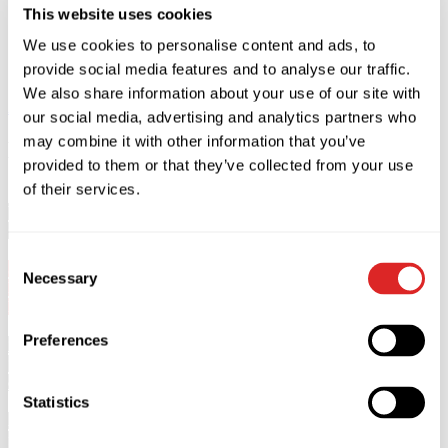
This website uses cookies
We use cookies to personalise content and ads, to
provide social media features and to analyse our traffic.
We also share information about your use of our site with
Acheter
Fermer
our social media, advertising and analytics partners who
may combine it with other information that you’ve
Description
provided to them or that they’ve collected from your use
of their services.
Valery Meladze se produira à Varsovie le 9 octobre 2026 au
COS Torwar.
Consent
5+
Necessary
Selection
Début 20:00. Portes 18:00.
Durée du concert
2
h.
Pas d'entracte.
Preferences
*Les enfants de moins de 5 ans ne sont pas admis au concert.
*
Les enfants de moins de 16 ans ne sont autorisés à assister au
concert qu'accompagnés d'un adulte de plus de 18 ans.
Statistics
Après le succès retentissant et les milliers de concerts à guichets
fermés que Valery Meladze a récoltés lors de sa tournée anniversaire