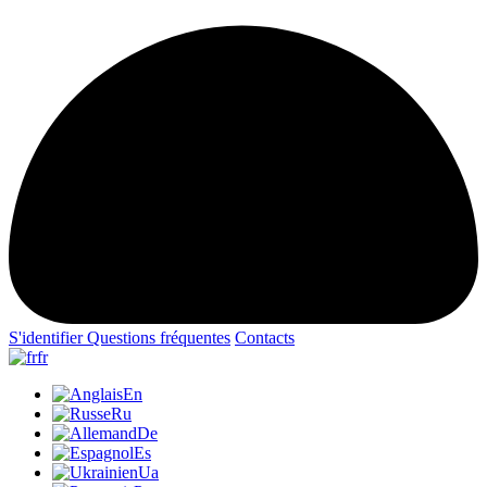
S'identifier
Questions fréquentes
Contacts
fr
En
Ru
De
Es
Ua