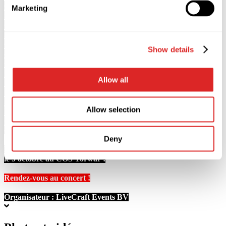
en 2025, l'un des artistes les plus populaires de notre époque revient
Marketing
sur la scène européenne avec un tout nouveau programme de
concerts !
La tournée 2026 est riche en émotions nouvelles, avec des paroles
encore plus émouvantes et sincères, issues non seulement de tubes
Show details
appréciés par des millions de personnes, mais aussi de nouvelles
chansons. La première de nouvelles compositions, un spectacle
lumineux high-tech, une atmosphère déjà légendaire et, bien sûr, la
Allow all
voix unique de Valery Meladze.
Son œuvre réunit les générations et ses chansons sont
reconnaissables dès les premières notes. Chaque concert de
Allow selection
l'inimitable Valery Meladze est une histoire à part entière, sincère, au
cours de laquelle l'artiste se donne à 100 %, chargeant le public
d'une énergie incroyablement puissante et se fondant en lui.
Deny
Ne manquez pas l'événement le plus excitant de 2026 à
Varsovie
le 9 octobre au COS Torwar !
Rendez-vous au concert !
Organisateur :
LiveCraft Events BV