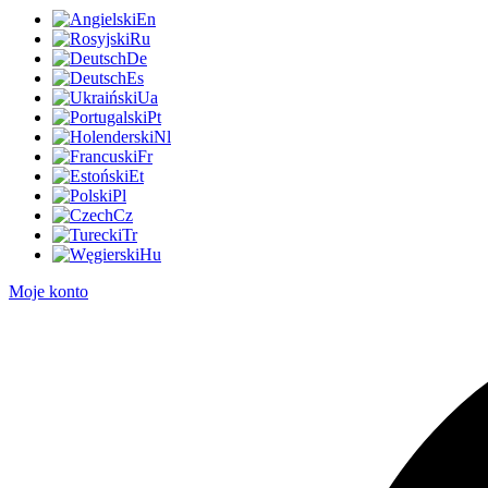
En
Ru
De
Es
Ua
Pt
Nl
Fr
Et
Pl
Cz
Tr
Hu
Moje konto