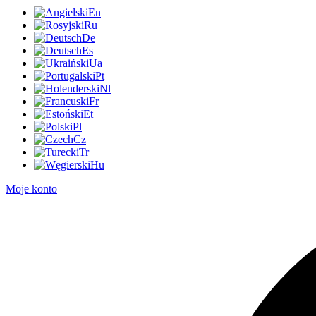
En
Ru
De
Es
Ua
Pt
Nl
Fr
Et
Pl
Cz
Tr
Hu
Moje konto