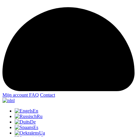
Mijn account
FAQ
Contact
nl
En
Ru
De
Es
Ua