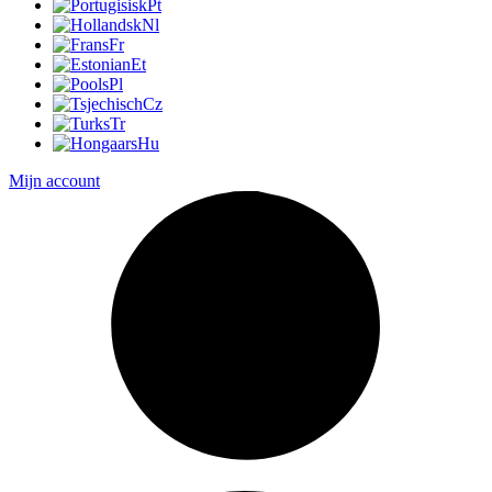
Pt
Nl
Fr
Et
Pl
Cz
Tr
Hu
Mijn account