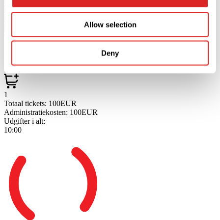
in 2025, keert een van de populairste artiesten van deze tijd terug
naar de meest prestigieuze podia ter wereld met een volledig nieuw
Allow selection
concertprogramma!
Deny
Foto en video
1
Totaal tickets:
100EUR
Administratiekosten:
100EUR
Udgifter i alt:
10:00