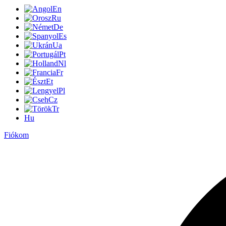
En
Ru
De
Es
Ua
Pt
Nl
Fr
Et
Pl
Cz
Tr
Hu
Fiókom