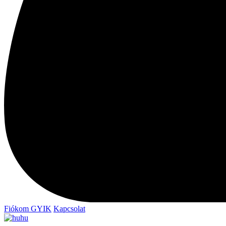
Fiókom
GYIK
Kapcsolat
hu