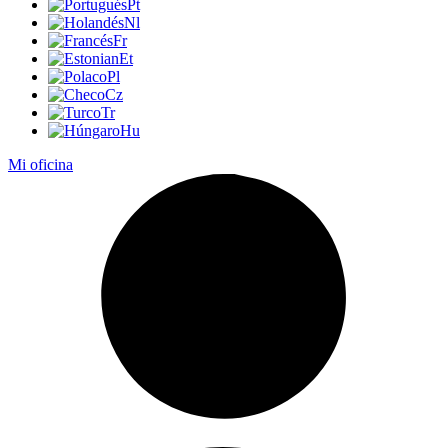
Pt
Nl
Fr
Et
Pl
Cz
Tr
Hu
Mi oficina