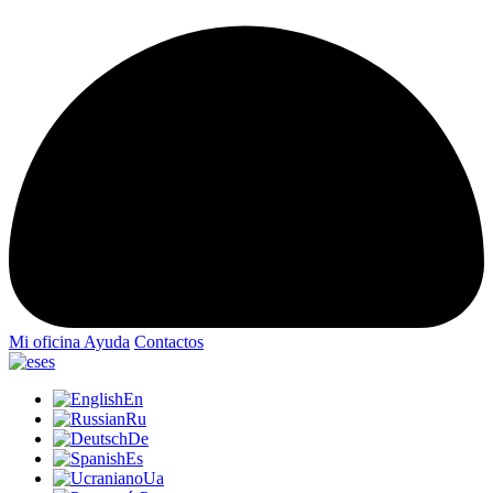
Mi oficina
Ayuda
Contactos
es
En
Ru
De
Es
Ua