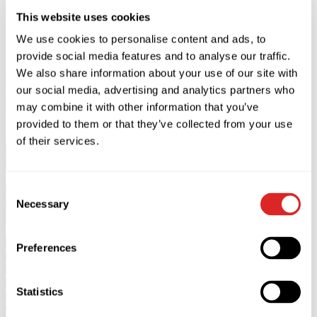
This website uses cookies
We use cookies to personalise content and ads, to
provide social media features and to analyse our traffic.
We also share information about your use of our site with
Comprar
CERRAR
our social media, advertising and analytics partners who
Descripción
may combine it with other information that you’ve
provided to them or that they’ve collected from your use
of their services.
Valery Meladze actuará en Wroclaw el 2 de octubre de 2026 en
Hala Orbita.
Consent
5+
Inicio 20:00. Puertas 19:00.
Necessary
Selection
La duración del concierto es de 2 horas. Sin intermedio.
*No se permite la entrada al concierto a menores de 5 años.
Preferences
*El público menor de 16 años podrá asistir al concierto sólo si
va acompañado de un adulto.
**Los espectadores de 16 a 18 años no acompañados por
Statistics
adultos sólo podrán asistir al concierto con autorización escrita
de los padres.