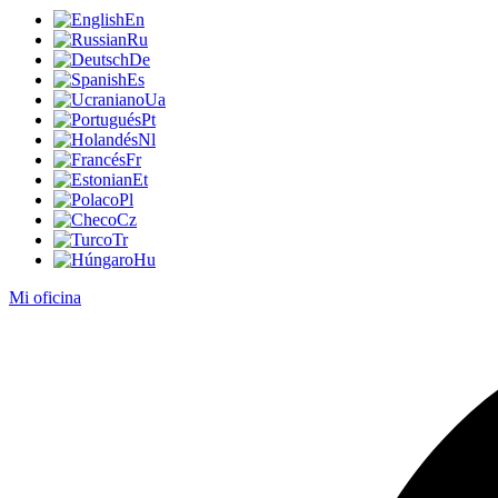
En
Ru
De
Es
Ua
Pt
Nl
Fr
Et
Pl
Cz
Tr
Hu
Mi oficina