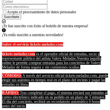
Acepto el procesamiento de datos personales
Suscribete
¡Te has suscrito con éxito al boletín de nuestra empresa!
¡Ya estás suscrito a nuestras novedades!
Sobre el servicio tickets-meladze.com
tickets-meladze.com
es el operador oficial de entradas, socio y
representante público del artista Valery Meladze.Nuestra taquilla
online le permite comprar entradas para los conciertos de Valery
Meladze de forma segura y sin comisiones ocultas.
CÓMODO:
A través del servicio oficial tickets-meladze.com, puede
elegir sus asientos en tiempo real en el plano del recinto y pagar las
entradas en línea.
RÁPIDO:
Tras completar el pago, el sistema enviará sus entradas al
correo electrónico indicado en su pedido en un plazo de 5 minutos.
El día del concierto, recibirá un recordatorio automático 6 horas
antes del inicio.