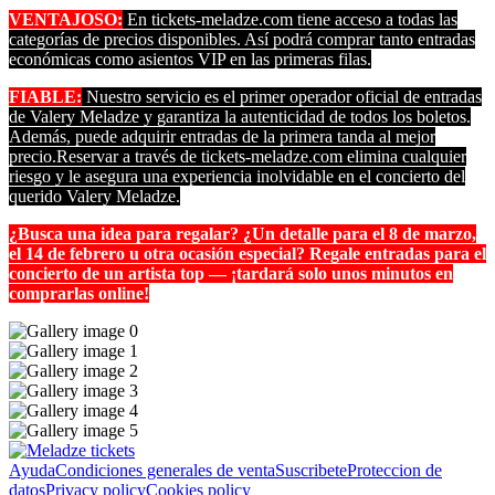
VENTAJOSO:
En tickets-meladze.com tiene acceso a todas las
categorías de precios disponibles. Así podrá comprar tanto entradas
económicas como asientos VIP en las primeras filas.
FIABLE:
Nuestro servicio es el primer operador oficial de entradas
de Valery Meladze y garantiza la autenticidad de todos los boletos.
Además, puede adquirir entradas de la primera tanda al mejor
precio.Reservar a través de tickets-meladze.com elimina cualquier
riesgo y le asegura una experiencia inolvidable en el concierto del
querido Valery Meladze.
¿Busca una idea para regalar? ¿Un detalle para el 8 de marzo,
el 14 de febrero u otra ocasión especial? Regale entradas para el
concierto de un artista top — ¡tardará solo unos minutos en
comprarlas online!
Ayuda
Condiciones generales de venta
Suscribete
Proteccion de
datos
Privacy policy
Cookies policy