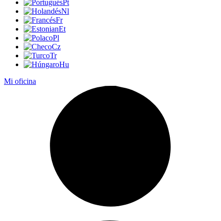
Pt
Nl
Fr
Et
Pl
Cz
Tr
Hu
Mi oficina