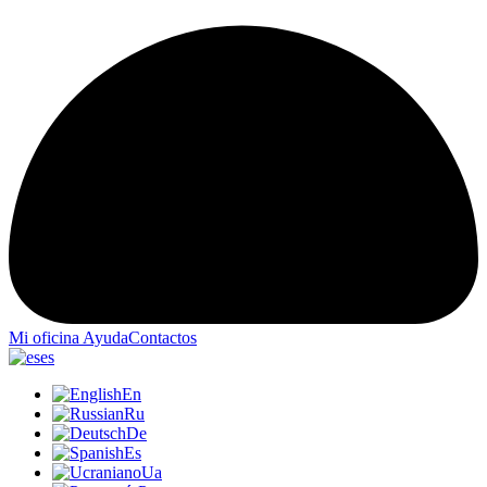
Mi oficina
Ayuda
Contactos
es
En
Ru
De
Es
Ua