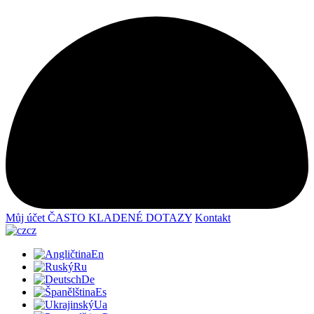
Můj účet
ČASTO KLADENÉ DOTAZY
Kontakt
cz
En
Ru
De
Es
Ua