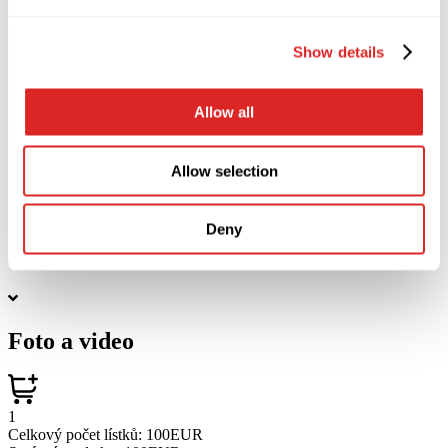
Show details
Allow all
Allow selection
Koupit
Zavřít
Deny
Popis
Foto a video
1
Celkový počet lístků:
100EUR