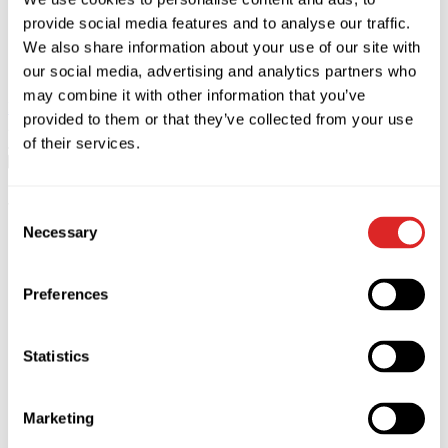
provide social media features and to analyse our traffic.
We also share information about your use of our site with
our social media, advertising and analytics partners who
may combine it with other information that you’ve
Koupit
Zavřít
provided to them or that they’ve collected from your use
29
lis
of their services.
Jerevan
29.11.2026 20:00
СКК ИМЕНИ КАРЕНА ДЕМИРЧЯНА
48000.00 AMD
Consent
Necessary
Selection
Preferences
Statistics
Marketing