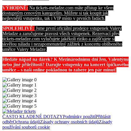
VÝHODNĚ:
Na tickets-meladze.com máte přístup ke všem
dostupným cenovým kategoriím. Můžete si tak koupit jak
nejlevnější vstupenku, tak i VIP místo v prvních řadách.
SPOLEHLIVĚ:
Jsme první oficiální prodejce vstupenek Valery
Meladze a zaručujeme pravost všech vstupenek. Rezervací přes
tickets-meladze.com vylučujete jakékoli riziko a zajišťujete si
skvělou náladu i nezapomenutelný zážitek z koncertu oblíbeného
umělce Valery Meladze.
Hledáte nápad na dárek? K Mezinárodnímu dni žen, Valentýnu
nebo jiné příležitosti? Darujte vstupenky na koncert špičkového
umělce – s naší online pokladnou to zabere jen pár minut!
ČASTO KLADENÉ DOTAZY
Podmínky použití
Přihlásit
odběr
Ochrana údajů
Zásady ochrany osobních údajů
Zásady
používání souborů cookie