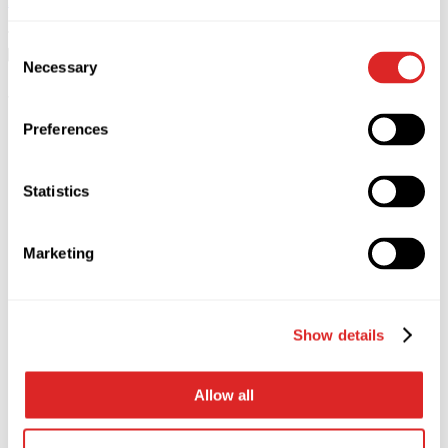
Koupit
Zavřít
11
zář
Tallinn
Consent
11.09.2026 20:00
Necessary
Selection
Unibet Arena
39.00 €
Preferences
Statistics
Marketing
Show details
Allow all