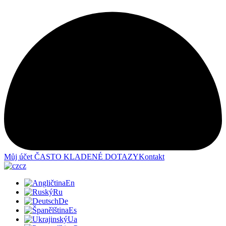
Můj účet
ČASTO KLADENÉ DOTAZY
Kontakt
cz
En
Ru
De
Es
Ua