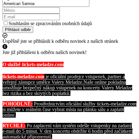
Souhlasím se zpracováním osobních údajů
Přihlásit odběr
Úspěšně jste se přihlásili k odběru novinek z našich stránek
Jste již přihlášeni k odběru našich novinek!
O službě tickets-meladze.com
tickets-meladze.com
je oficiální prodejce vstupenek, partner a
veřejný zástupce umělce Valery Meladze.
Naše online pokladna
umožňuje bezpečný nákup vstupenek na koncerty Valery Meladze
bez rizika a bez skrytých poplatků.
POHODLNĚ:
Prostřednictvím oficiální služby tickets-meladze.com
si můžete v reálném čase vybrat místa na plánku sálu a zaplatit
online.
RYCHLE:
Po zaplacení vám systém odešle vstupenky na zadaný
e-mail do 5 minut. V den koncertu obdržíte 6 hodin před začátkem
automatické připomenutí.