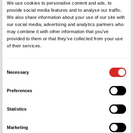
We use cookies to personalise content and ads, to
provide social media features and to analyse our traffic.
We also share information about your use of our site with
our social media, advertising and analytics partners who
may combine it with other information that you’ve
Купити
Закрити
provided to them or that they’ve collected from your use
Опис
of their services.
Валерій Меладзе виступить у Гельсінкі 9 вересня 2026 року
Consent
в BÖLE Arena.
Necessary
Selection
18+
Початок концерту о 20:00. Відкриття дверей о 18:30.
Тривалість концерту 2 години. Без антракту.
Preferences
*Глядачі віком до 18 років на концерт не допускаються.
Statistics
Після блискучого успіху і багатотисячних аншлагів, які
Валерій Меладзе зібрав під час ювілейного туру 2025 року,
один з найпопулярніших виконавців сучасності повертається
на європейську сцену з абсолютно новою концертною
Marketing
програмою!