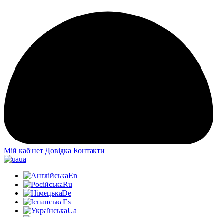
Мій кабінет
Довідка
Контакти
ua
En
Ru
De
Es
Ua