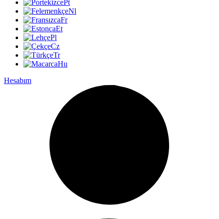
Pt
Nl
Fr
Et
Pl
Cz
Tr
Hu
Hesabım