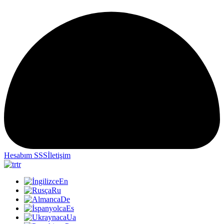
Hesabım
SSS
İletişim
tr
En
Ru
De
Es
Ua