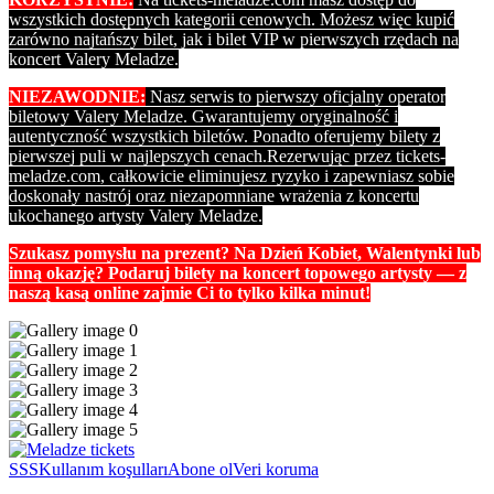
wszystkich dostępnych kategorii cenowych. Możesz więc kupić
zarówno najtańszy bilet, jak i bilet VIP w pierwszych rzędach na
koncert Valery Meladze.
NIEZAWODNIE:
Nasz serwis to pierwszy oficjalny operator
biletowy Valery Meladze. Gwarantujemy oryginalność i
autentyczność wszystkich biletów. Ponadto oferujemy bilety z
pierwszej puli w najlepszych cenach.
Rezerwując przez tickets-
meladze.com, całkowicie eliminujesz ryzyko i zapewniasz sobie
doskonały nastrój oraz niezapomniane wrażenia z koncertu
ukochanego artysty Valery Meladze.
Szukasz pomysłu na prezent? Na Dzień Kobiet, Walentynki lub
inną okazję? Podaruj bilety na koncert topowego artysty — z
naszą kasą online zajmie Ci to tylko kilka minut!
SSS
Kullanım koşulları
Abone ol
Veri koruma