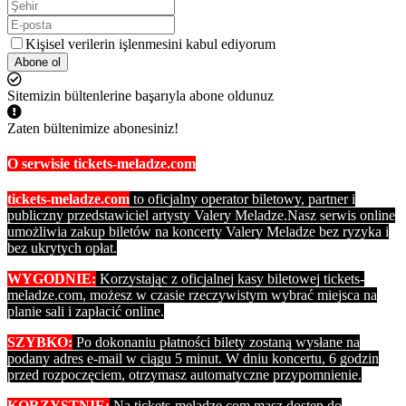
Kişisel verilerin işlenmesini kabul ediyorum
Abone ol
Sitemizin bültenlerine başarıyla abone oldunuz
Zaten bültenimize abonesiniz!
O serwisie tickets-meladze.com
tickets-meladze.com
to oficjalny operator biletowy, partner i
publiczny przedstawiciel artysty Valery Meladze.
Nasz serwis online
umożliwia zakup biletów na koncerty Valery Meladze bez ryzyka i
bez ukrytych opłat.
WYGODNIE:
Korzystając z oficjalnej kasy biletowej tickets-
meladze.com, możesz w czasie rzeczywistym wybrać miejsca na
planie sali i zapłacić online.
SZYBKO:
Po dokonaniu płatności bilety zostaną wysłane na
podany adres e-mail w ciągu 5 minut. W dniu koncertu, 6 godzin
przed rozpoczęciem, otrzymasz automatyczne przypomnienie.
KORZYSTNIE:
Na tickets-meladze.com masz dostęp do