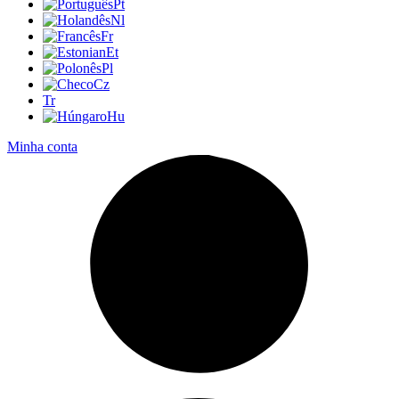
Pt
Nl
Fr
Et
Pl
Cz
Tr
Hu
Minha conta