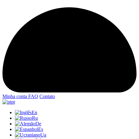
Minha conta
FAQ
Contato
pt
En
Ru
De
Es
Ua