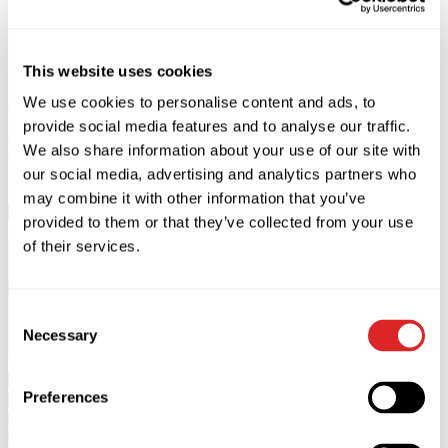
This website uses cookies
We use cookies to personalise content and ads, to
Comprar
Fechar
provide social media features and to analyse our traffic.
Descrição
We also share information about your use of our site with
our social media, advertising and analytics partners who
may combine it with other information that you’ve
Valery Meladze atuará na Istambul!
provided to them or that they’ve collected from your use
of their services.
16/10/26 - Istambul - Istanbul Congress Center (Harbiye
Auditorium). Início 20:00. Portas 19:00.
5+
Consent
Início 20:00. Portas
19:00
.
Necessary
Selection
A duração do concerto é de 2 horas. Sem intervalo.
*Os espectadores com menos de 5 anos não são admitidos no
Preferences
concerto.
**Os espectadores com menos de 18 anos só são admitidos no
concerto quando acompanhados por pessoas com mais de 18