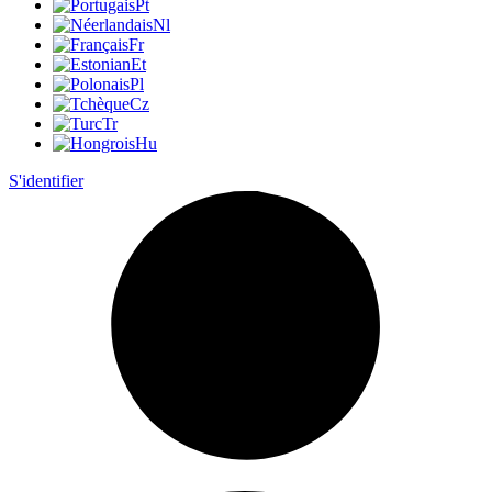
Pt
Nl
Fr
Et
Pl
Cz
Tr
Hu
S'identifier