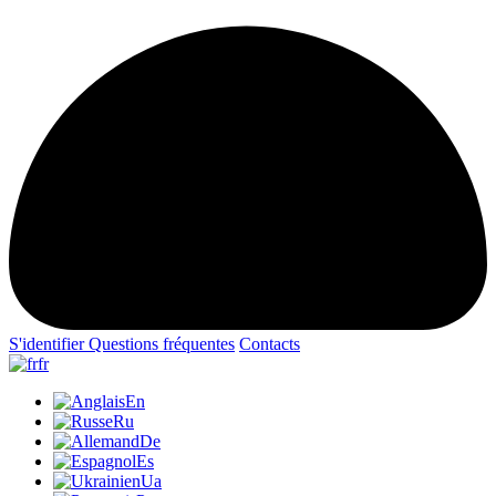
S'identifier
Questions fréquentes
Contacts
fr
En
Ru
De
Es
Ua