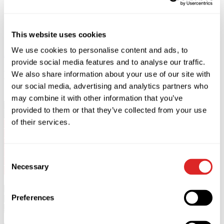
This website uses cookies
We use cookies to personalise content and ads, to
Acheter
Fermer
provide social media features and to analyse our traffic.
Description
We also share information about your use of our site with
our social media, advertising and analytics partners who
may combine it with other information that you’ve
Valery Meladze se produira à Prague le 27 septembre 2026 à la
provided to them or that they’ve collected from your use
Sportovní hala Fortuna.
of their services.
5+
Début 19:00.
Ouverture des portes :
17:30 -
Fan Zone
Standing & Seats.
Consent
18:00 - General Admission Standing.
Necessary
Selection
La durée du concert est de 2 heures. Pas d'entracte.
*Les enfants de moins de 5 ans ne sont pas admis au concert.
Preferences
*Les personnes âgées de moins de 15 ans doivent être
accompagnées d'un adulte de plus de 18 ans.