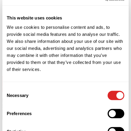
This website uses cookies
We use cookies to personalise content and ads, to
Acheter
Fermer
provide social media features and to analyse our traffic.
We also share information about your use of our site with
Description
our social media, advertising and analytics partners who
may combine it with other information that you’ve
Valery Meladze se produira à Malmö le 13 septembre 2026 au
provided to them or that they’ve collected from your use
Malmö Live.
of their services.
13+
Début 18:00. Portes 17:00.
Consent
La durée du concert est de 2 heures. Pas d'entracte.
Necessary
Selection
*Les personnes de moins de 13 ans ne sont pas admises au
concert.
*Les personnes de moins de 18 ans doivent être accompagnées
Preferences
et placées sous la responsabilité d’adultes de plus de 18 ans.
Si vous souhaitez acheter des billets pour des personnes à