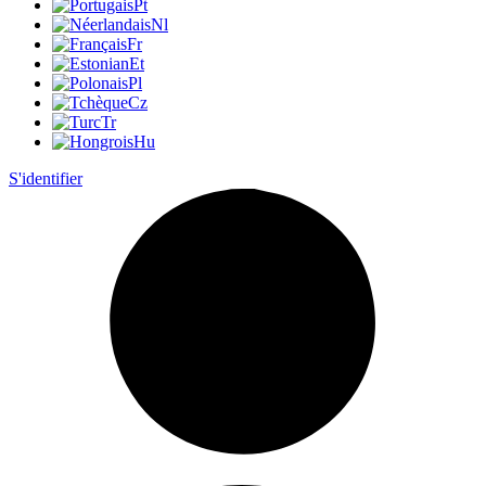
Pt
Nl
Fr
Et
Pl
Cz
Tr
Hu
S'identifier