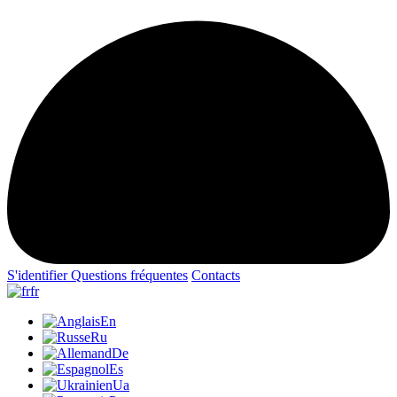
S'identifier
Questions fréquentes
Contacts
fr
En
Ru
De
Es
Ua