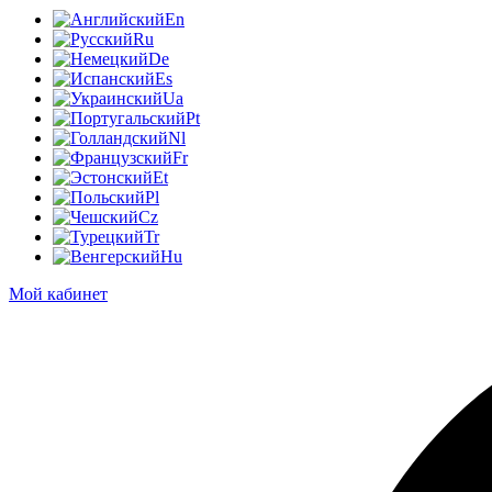
En
Ru
De
Es
Ua
Pt
Nl
Fr
Et
Pl
Cz
Tr
Hu
Мой кабинет