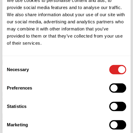
We use cookies to personalise content and ads, to
provide social media features and to analyse our traffic.
We also share information about your use of our site with
our social media, advertising and analytics partners who
may combine it with other information that you’ve
Osta
Sulge
provided to them or that they’ve collected from your use
of their services.
Kirjeldus
Valery Meladze esineb Oslos 8. septembril 2026 Folketeateretis.
Consent
Necessary
Selection
5+
Algus 20:00. Uksed 19:00.
Kontserdi kestus on 2 tundi. Vaheaega ei ole.
Preferences
*Alla 5-aastased lapsed ei tohi kontserdile tulla.
*Alla 18-aastased külalised peavad olema koos üle 18-aastase
täiskasvanuga.
Statistics
Pärast Valery Meladze 2025. aasta juubeliturnee suurejoonelist edu
ja tuhandeid välja müüdud kontserte naaseb üks meie aja
Marketing
populaarsemaid esinejaid Euroopa lavale uue kontsertprogrammiga!
2026. aasta turnee on täis värskeid emotsioone, veelgi