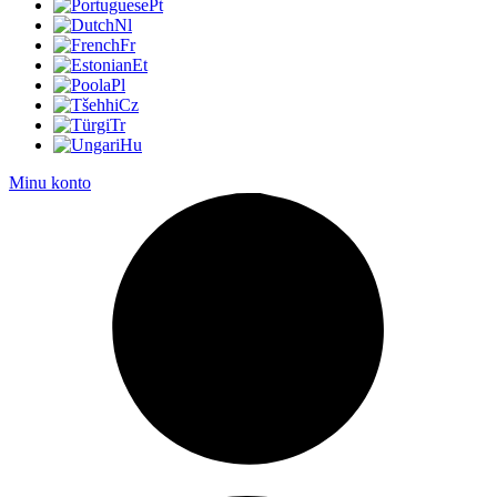
Pt
Nl
Fr
Et
Pl
Cz
Tr
Hu
Minu konto