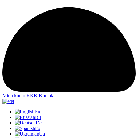
Minu konto
KKK
Kontakt
et
En
Ru
De
Es
Ua