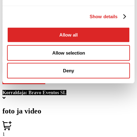
emotsionaalsemaid ja südamlikumaid laulusõnu, mitte ainult
miljonitele tuttavatest armastatud hittidest, vaid ka uutest lauludest.
Uute kompositsioonide esmaesitlus, kõrgtehnoloogiline
Show details
valgusetendus, juba legendaarseks saanud atmosfäär ja muidugi
Valery Meladze ainulaadne hääl.
Tema looming ühendab põlvkondi ja tema laulud on äratuntavad
Allow all
juba esimestest nootidest. Iga jäljendamatu Valeri Meladze kontsert
on eraldi, siiras lugu, mille jooksul artist annab endast 100%,
laadides publiku uskumatult võimsa energiaga ja sulandudes
Allow selection
nendega.
Ära jäta vahele 2026. aasta kõige põnevamat sündmust Oslos 8.
septembril Folketeateretis!
Deny
Kohtume kontserdil!
Korraldaja:
Bravo Eventos SL
foto ja video
1