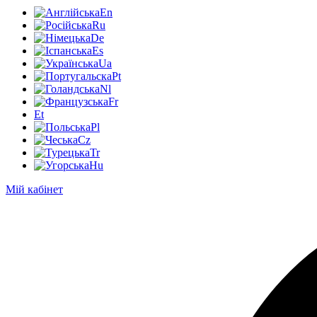
En
Ru
De
Es
Ua
Pt
Nl
Fr
Et
Pl
Cz
Tr
Hu
Мій кабінет